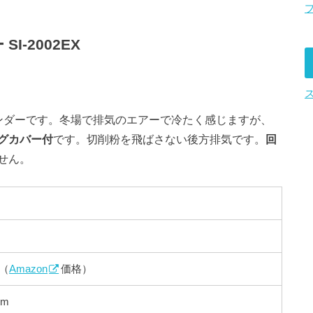
-2002EX
ンダーです。冬場で排気のエアーで冷たく感じますが、
グカバー付
です。切削粉を飛ばさない後方排気です。
回
せん。
 （
Amazon
価格）
pm