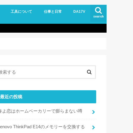
工具について
仕事と日常
DA17V
search
最近の投稿
春よ恋はホームベーカリーで膨らまない噂
Lenovo ThinkPad E14のメモリーを交換する