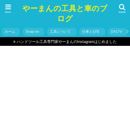
やーまんの工具と車のブ
menu
search
ログ
ホーム
Snap-on
工具について
仕事と日常
DA17V
ハンドツール工具専門家やーまんのInstagramはじめました