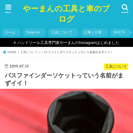
やーまんの工具と車のブ
menu
search
ログ
ホーム
Snap-on
工具について
仕事と日常
DA17V
ハンドツール工具専門家やーまんのInstagramはじめました
HOME
工具について
パスファインダーソケットっていう名前がまずイイ！
2019.07.13
工具について
パスファインダーソケットっていう名前がま
ずイイ！