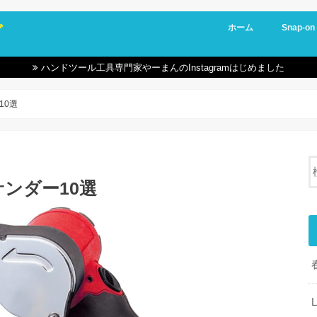
グ
ホーム
Snap-on
ハンドツール工具専門家やーまんのInstagramはじめました
10選
ンダー10選