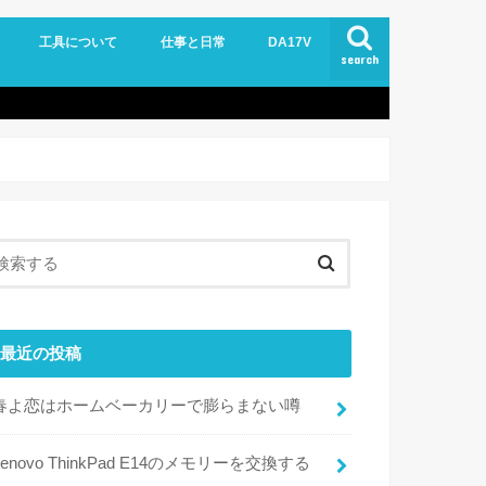
工具について
仕事と日常
DA17V
search
最近の投稿
春よ恋はホームベーカリーで膨らまない噂
Lenovo ThinkPad E14のメモリーを交換する