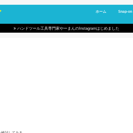
グ
ホーム
Snap-on
ハンドツール工具専門家やーまんのInstagramはじめました
を検討してみる