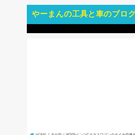
やーまんの工具と車のブロ
HOME
未分類
W205ベンツCクラスワゴンのタイヤ交換