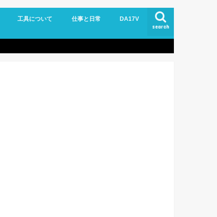
工具について
仕事と日常
DA17V
search