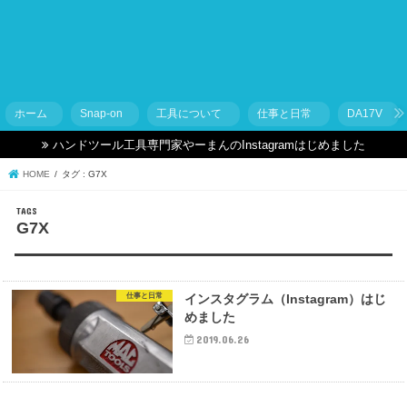
ホーム
Snap-on
工具について
仕事と日常
DA17V
ハンドツール工具専門家やーまんのInstagramはじめました
HOME
タグ : G7X
G7X
仕事と日常
インスタグラム（Instagram）はじ
めました
2019.06.26